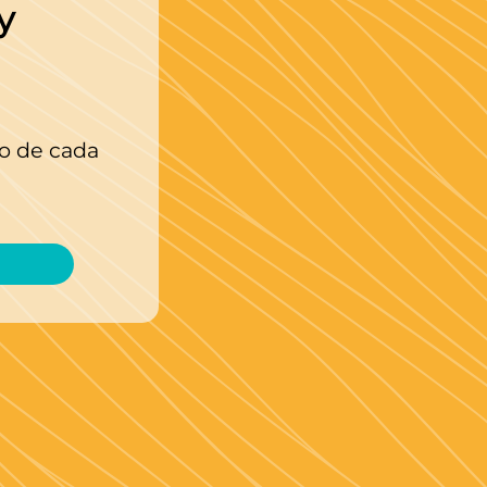
y
o de cada